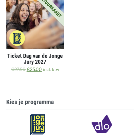
CULTUURKAART
Ticket Dag van de Jonge
Jury 2027
Oorspronkelijke prijs was: €27.50.
Huidige prijs is: €25.00.
€
27.50
€
25.00
incl. btw
Kies je programma