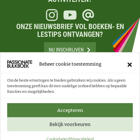
Instagram
Youtube
E-mail
ONZE NIEUWSBRIEF VOL BOEKEN- EN
LESTIPS ONTVANGEN?
NU INSCHRIJVEN
Beheer cookie toestemming
Om de beste ervaringen te bieden gebruiken wij cookies. Als u geen
toestemming geeft kan dit een nadelige invloed hebben op bepaalde
functies en mogelijkheden.
Accepteren
Bekijk voorkeuren
2026 ©
Passionate Bulkboek
-
Hét aanbod voor leesplezier in
vo en mbo | Passionate Bulkboek
|
Privacybeleid
|
Cookiebeleid
Privacybeleid