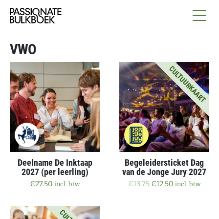
Ga naar de inhoud
Passionate Bulkboek
VWO
CULTUURKAART
Aanbieding!
Deelname De Inktaap
Begeleidersticket Dag
2027 (per leerling)
van de Jonge Jury 2027
Oorspronkelijke prij
Huidige prijs i
€
27.50
€
13.75
€
12.50
incl. btw
incl. btw
Aanbieding!